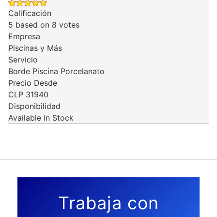
Calificación
5
based on
8
votes
Empresa
Piscinas y Más
Servicio
Borde Piscina Porcelanato
Precio Desde
CLP
31940
Disponibilidad
Available in Stock
Trabaja con