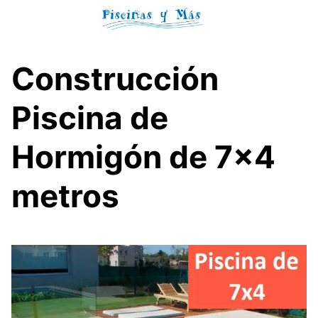
Skip
to
content
Construcción
Piscina de
Hormigón de 7×4
metros