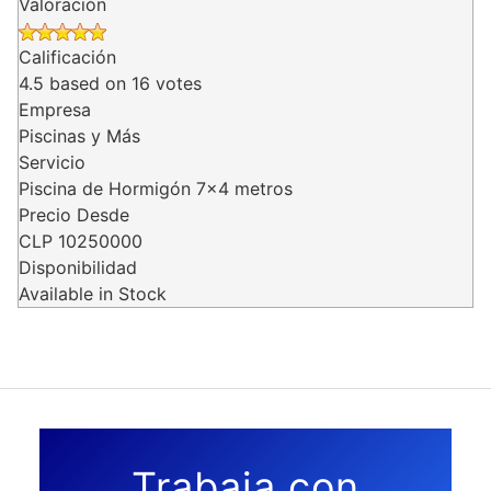
Valoración
Calificación
4.5
based on
16
votes
Empresa
Piscinas y Más
Servicio
Piscina de Hormigón 7x4 metros
Precio Desde
CLP
10250000
Disponibilidad
Available in Stock
Trabaja con