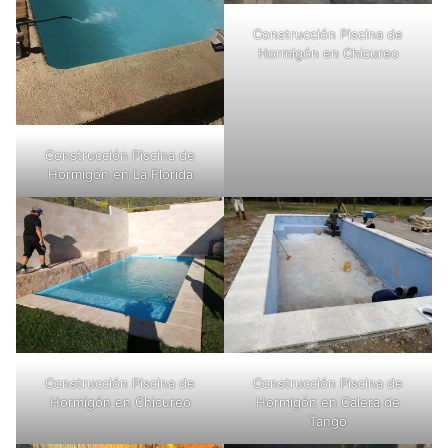
Construcción Piscina de
Hormigón en Chicureo
Construcción Piscina de
Hormigón en La Florida
Construcción Piscina de
Construcción Piscina de
Hormigón en Chicureo
Hormigón en Calera de
Tango