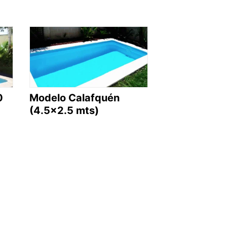
0
Modelo Calafquén
(4.5×2.5 mts)