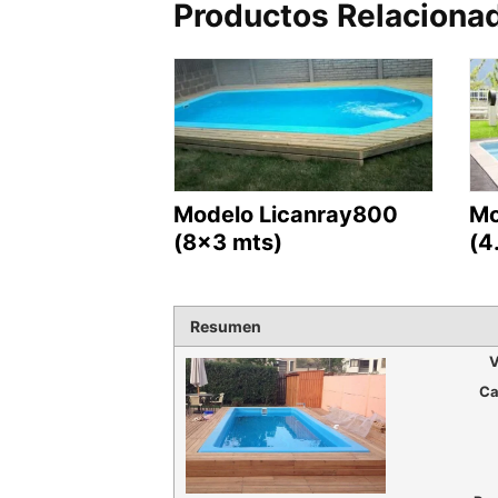
Productos Relaciona
Modelo Licanray800
Mo
(8×3 mts)
(4
Resumen
V
Ca