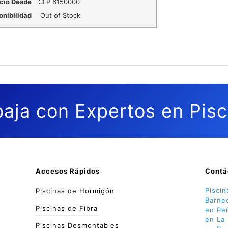
cio Desde
CLP
6150000
onibilidad
Out of Stock
baja con Expertos en Pisc
Accesos Rápidos
Contá
Pisci
Piscinas de Hormigón
Barne
Piscinas de Fibra
en Pe
en La 
Piscinas Desmontables