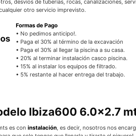
ros, desvíos de tuberías, rocas, canalizaciones, servic
cualquier otro servicio imprevisto.
Formas de Pago
• No pedimos anticipo!.
dos
• Paga el 30% al término de la excavación
• Paga el 30% al llegar la piscina a su casa.
• 20% al terminar instalación casco piscina.
• 15% al instalar los equipos de filtrado.
• 5% restante al hacer entrega del trabajo.
odelo Ibiza600 6.0×2.7 m
ts es con
instalación
, es decir, nosotros nos encar
ra que solo tengas que llenarla y tirarte el piquero!