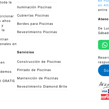
en Pu
toda la
en Al
Iluminación Piscinas
entre 
Cubiertas Piscinas
orcionar
Atenc
 altos
Bordes para Piscinas
 y
De Lu
 la
Revestimiento Piscinas
Sábad
ntran
ionales en
Servicios
Reser
Construcción de Piscinas
respu
 en
Pintado de Piscinas
So
podemos
Mantención de Piscinas
 GRATIS
Revestimiento Diamond Brite