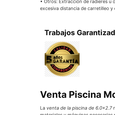
• Otros: Extracción de radieres u ot
excesiva distancia de carretilleo y 
Trabajos Garantiza
Venta Piscina M
La
venta de la piscina de 6.0×2.7
m
materiales y máquinas necesarias pa