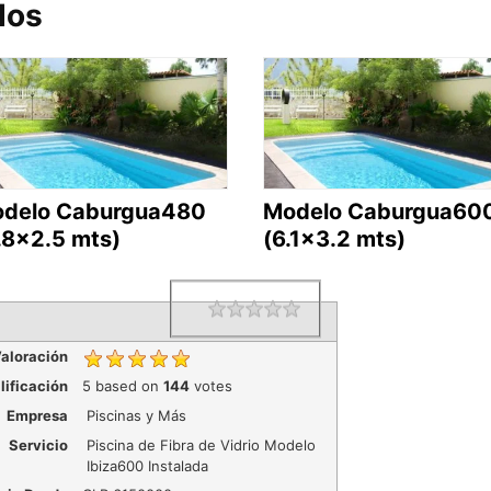
dos
delo Caburgua480
Modelo Caburgua60
.8×2.5 mts)
(6.1×3.2 mts)
1 star
2 stars
3 stars
4 stars
5 stars
Rating
aloración
lificación
5
based on
144
votes
Empresa
Piscinas y Más
Servicio
Piscina de Fibra de Vidrio Modelo
Ibiza600 Instalada