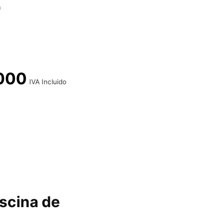
)
000
IVA Incluido
iscina de