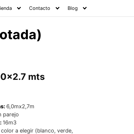
ienda
Contacto
Blog
gotada)
.0×2.7 mts
as:
6,0mx2,7m
 parejo
:
16m3
:
color a elegir (blanco, verde,