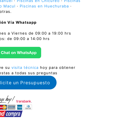
dahuel
·
Piscinas en Chicureo
·
Piscinas
to Macul
·
Piscinas en Huechuraba
·
otras.
ión Vía Whatsapp
nes a Viernes de 09:00 a 19:00 hrs
os: de 09:00 a 14:00 hrs
ve su
visita técnica
hoy para obtener
estas a todas sus preguntas
licite un Presupuesto