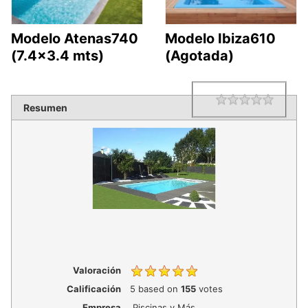
Modelo Atenas740
Modelo Ibiza610
(7.4×3.4 mts)
(Agotada)
1 star
2 star
3 star
4 star
5 star
Rating
Resumen
Valoración
Calificación
5
based on
155
votes
Empresa
Piscinas y Más