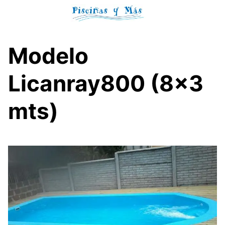
Skip
to
content
Modelo
Licanray800 (8×3
mts)