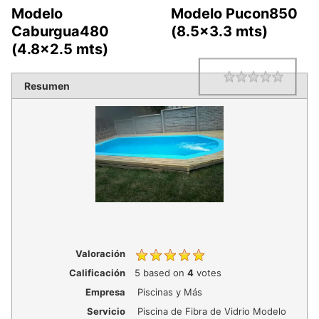
Modelo
Modelo Pucon850
Caburgua480
(8.5×3.3 mts)
(4.8×2.5 mts)
1 star
2 star
3 star
4 star
5 star
Rating
Resumen
Valoración
Calificación
5
based on
4
votes
Empresa
Piscinas y Más
Servicio
Piscina de Fibra de Vidrio Modelo